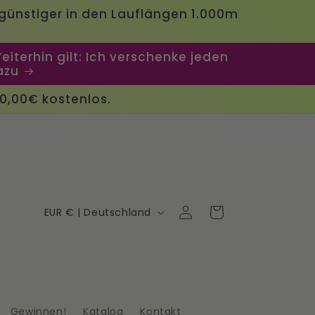
günstiger in den Lauflängen 1.000m
iterhin gilt: Ich verschenke jeden
azu
00,00€ kostenlos.
L
Einloggen
Warenkorb
EUR € | Deutschland
a
n
d
Gewinnen!
Katalog
Kontakt