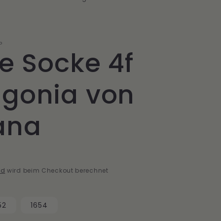
/
R
e
P
te Socke 4f
g
i
agonia von
o
n
ana
nd
wird beim Checkout berechnet
52
1654