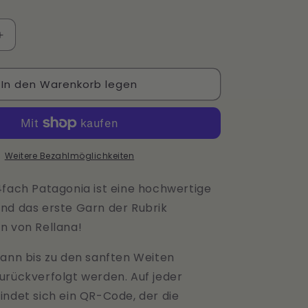
Erhöhe
die
Menge
In den Warenkorb legen
für
Flotte
Socke
4f
Patagonia
von
Weitere Bezahlmöglichkeiten
Rellana
4fach Patagonia ist eine hochwertige
nd das erste Garn der Rubrik
n von Rellana!
kann bis zu den sanften Weiten
urückverfolgt werden. Auf jeder
indet sich ein QR-Code, der die