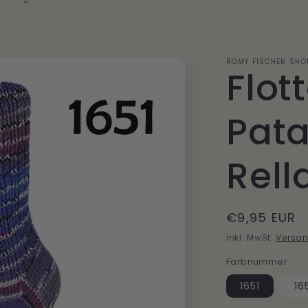
ROMY FISCHER SHO
Flot
Pat
Rell
Normaler
€9,95 EUR
Preis
inkl. MwSt.
Versa
Farbnummer
1651
16