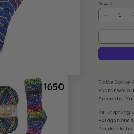
Anzahl
Verringere
die
Menge
für
Flotte
Socke
4f
Patagonia
von
Rellana
Flotte Socke 
Sockenwolle u
Traceable Yar
Ihr Ursprung 
Patagoniens z
Banderole bef