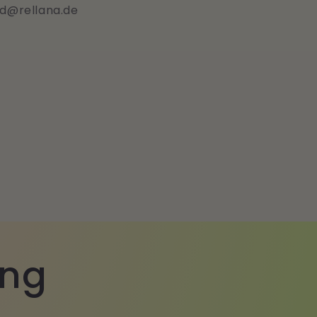
nd@rellana.de
ung