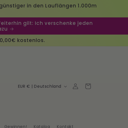
günstiger in den Lauflängen 1.000m
iterhin gilt: Ich verschenke jeden
azu
00,00€ kostenlos.
L
Einloggen
Warenkorb
EUR € | Deutschland
a
n
d
Gewinnen!
Katalog
Kontakt