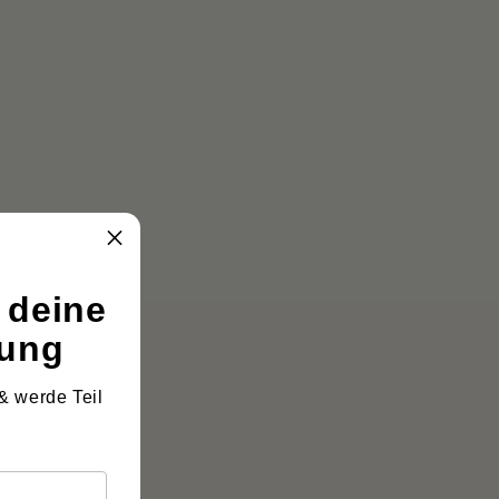
bzugeben.
 deine
lung
& werde Teil