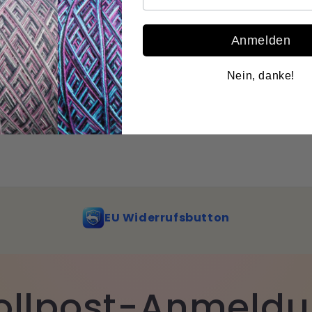
Anmelden
Nein, danke!
EU Widerrufsbutton
llpost-Anmeld