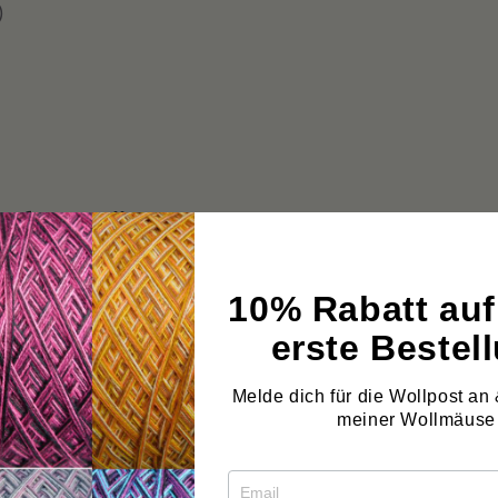
)
uf erklären
as folgende Formular aus, um Ihre Widerrufserklärung a
10% Rabatt auf
erste Bestel
Melde dich für die Wollpost an 
meiner Wollmäuse