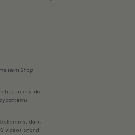
/
R
e
g
i
o
n
n meinem Shop
ngen bekommst du
zypatterns-
s bekommst du in
00 Videos; Stand