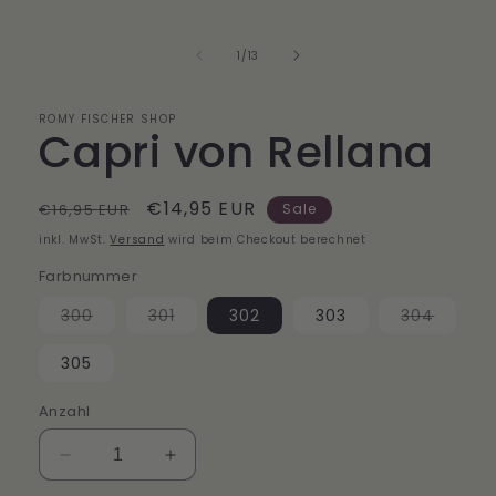
1
in
Modal
von
1
/
13
öffnen
ROMY FISCHER SHOP
Capri von Rellana
Normaler
Verkaufspreis
€14,95 EUR
€16,95 EUR
Sale
Preis
inkl. MwSt.
Versand
wird beim Checkout berechnet
Farbnummer
Variante
Variante
Varian
300
301
302
303
304
ausverkauft
ausverkauft
ausver
oder
oder
oder
nicht
nicht
nicht
305
verfügbar
verfügbar
verfüg
Anzahl
Verringere
Erhöhe
die
die