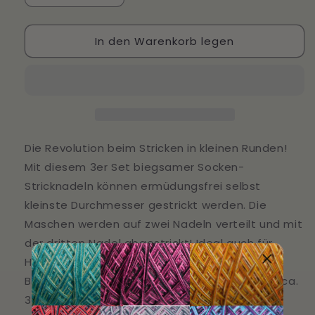
die
die
Menge
Menge
In den Warenkorb legen
für
für
addi
addi
CrasyTrio
CrasyTrio
Unicorn
Unicorn
Long
Long
30cm
30cm
Die Revolution beim Stricken in kleinen Runden!
Mit diesem 3er Set biegsamer Socken-
Stricknadeln können ermüdungsfrei selbst
kleinste Durchmesser gestrickt werden. Die
Maschen werden auf zwei Nadeln verteilt und mit
der dritten Nadel abgestrickt! Ideal auch für
Handschuhe, Stulpen, Ärmel oder
Babybekleidung. addiCraSyTrio ist insgesamt ca.
30 cm lang mit je einer Basic- und einer Lace-